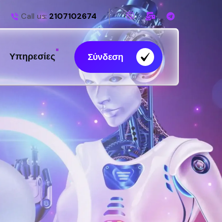
Call us:
2107102674
Υπηρεσίες
Σύνδεση